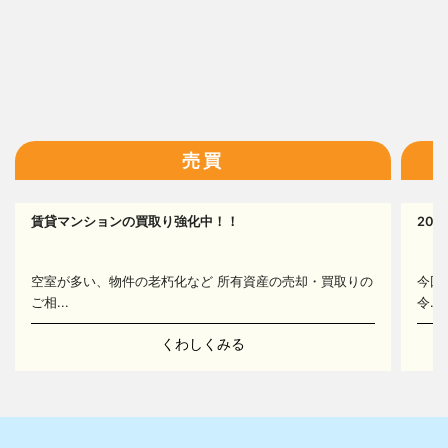
16
売買
17
賃貸マンションの買取り強化中！！
20
14
空室が多い、物件の老朽化など 所有資産の売却・買取りの
今回
ご相...
令...
くわしくみる