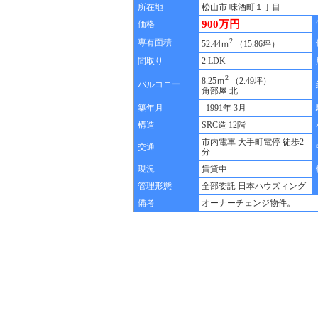
所在地
松山市 味酒町１丁目
900万円
価格
2
専有面積
52.44ｍ
（15.86坪）
間取り
2 LDK
2
8.25ｍ
（2.49坪）
バルコニー
角部屋 北
築年月
1991年 3月
構造
SRC造 12階
市内電車 大手町電停 徒歩2
交通
分
現況
賃貸中
管理形態
全部委託 日本ハウズィング
備考
オーナーチェンジ物件。