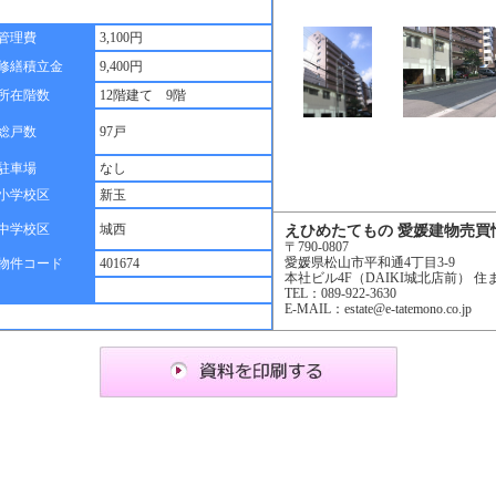
管理費
3,100円
修繕積立金
9,400円
所在階数
12階建て 9階
総戸数
97戸
駐車場
なし
小学校区
新玉
中学校区
城西
えひめたてもの 愛媛建物売買
〒790-0807
愛媛県松山市平和通4丁目3-9
物件コード
401674
本社ビル4F（DAIKI城北店前） 住まい
TEL：089-922-3630
E-MAIL：estate@e-tatemono.co.jp