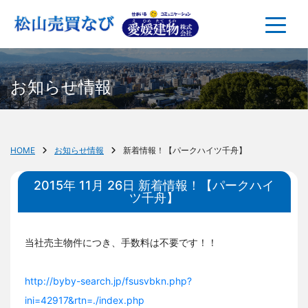
お知らせ情報
HOME
お知らせ情報
新着情報！【パークハイツ千舟】
2015年 11月 26日 新着情報！【パークハイ
ツ千舟】
当社売主物件につき、手数料は不要です！！
http://byby-search.jp/fsusvbkn.php?
ini=42917&rtn=./index.php