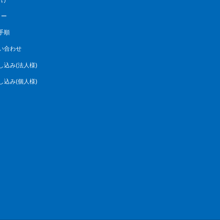
リー
手順
い合わせ
し込み(法人様)
し込み(個人様)