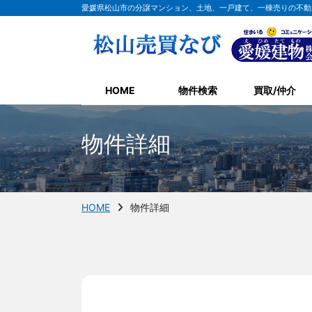
愛媛県松山市の分譲マンション、土地、一戸建て、一棟売りの不動
HOME
物件検索
買取/仲介
物件詳細
HOME
物件詳細