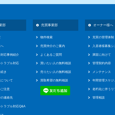
16
業部
売買事業部
オーナー様へ
索
物件検索
充実の管理体制
様へ
売買仲介のご案内
入居者様募集シ
ル対応事例紹介
よくあるご質問
満室に向けて
のトラブル対応
買いたい人の無料相談
管理契約内容
手続き
売りたい人の無料相談
メンテナンス
復について
買取希望の無料相談
年間管理スケジ
のご注意
老朽化に伴うリ
時の連絡先
管理相談
トラブル対応Q&A
向け