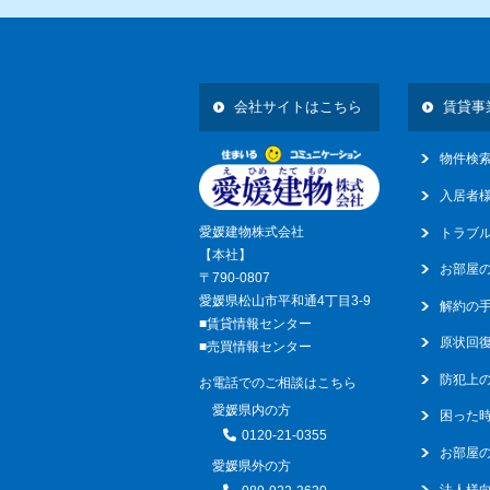
14
会社サイトはこちら
賃貸事
物件検
入居者
愛媛建物株式会社
トラブ
【本社】
お部屋
〒790-0807
愛媛県松山市平和通4丁目3-9
解約の
■賃貸情報センター
原状回
■売買情報センター
防犯上
お電話でのご相談はこちら
愛媛県内の方
困った
0120-21-0355
お部屋の
愛媛県外の方
法人様