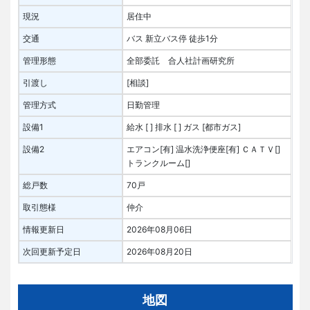
現況
居住中
交通
バス 新立バス停 徒歩1分
管理形態
全部委託 合人社計画研究所
引渡し
[相談]
管理方式
日勤管理
設備1
給水 [ ]
排水 [ ]
ガス [都市ガス]
設備2
エアコン[有]
温水洗浄便座[有]
ＣＡＴＶ[]
トランクルーム[]
総戸数
70戸
取引態様
仲介
情報更新日
2026年08月06日
次回更新予定日
2026年08月20日
地図