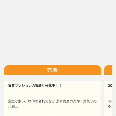
13
14
16
売買
賃貸マンションの買取り強化中！！
20
空室が多い、物件の老朽化など 所有資産の売却・買取りの
今回
ご相...
令...