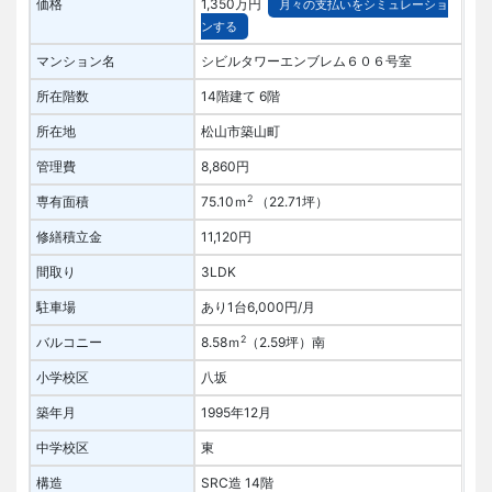
価格
1,350万円
月々の支払いをシミュレーショ
ンする
マンション名
シビルタワーエンブレム６０６号室
所在階数
14階建て 6階
所在地
松山市築山町
管理費
8,860円
2
専有面積
75.10ｍ
（22.71坪）
修繕積立金
11,120円
間取り
3LDK
駐車場
あり1台6,000円/月
2
バルコニー
8.58ｍ
（2.59坪）
南
小学校区
八坂
築年月
1995年12月
中学校区
東
構造
SRC造 14階