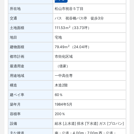
所在地
松山市祝谷５丁目
交通
バス 祝谷橋バス停 徒歩3分
2
土地面積
111.53ｍ
（33.73坪）
地目
宅地
2
建物面積
79.49ｍ
（24.04坪）
都市計画
市街化区域
最適用途
（借家）
用途地域
一中高住専
構造
木造2階
建ペイ率
60％
築年月
1984年5月
容積率
200％
設備
給水 [上水道]
排水 [下水道]
ガス [プロパン]
主な接道
南・公道・4.00m・7.00m
西・公道・