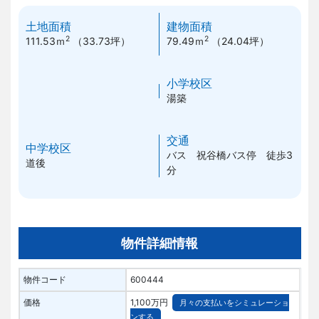
土地面積
建物面積
2
2
111.53ｍ
（33.73坪）
79.49ｍ
（24.04坪）
小学校区
湯築
交通
中学校区
バス 祝谷橋バス停 徒歩3
道後
分
物件詳細情報
物件コード
600444
価格
1,100万円
月々の支払いをシミュレーショ
ンする