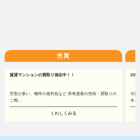
13
14
16
売買
賃貸マンションの買取り強化中！！
20
16
空室が多い、物件の老朽化など 所有資産の売却・買取りの
今回
ご相...
令...
くわしくみる