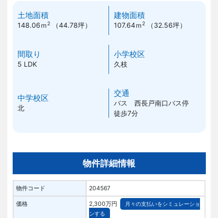
土地面積
建物面積
2
2
148.06ｍ
（44.78坪）
107.64ｍ
（32.56坪）
間取り
小学校区
5 LDK
久枝
交通
中学校区
バス 西長戸南口バス停
北
徒歩7分
物件詳細情報
物件コード
204567
価格
2,300万円
月々の支払いをシミュレーショ
ンする