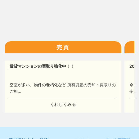
13
14
16
売買
賃貸マンションの買取り強化中！！
20
空室が多い、物件の老朽化など 所有資産の売却・買取りの
今回
ご相...
令...
くわしくみる