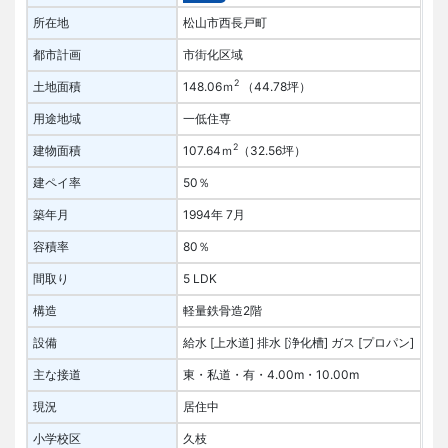
所在地
松山市西長戸町
都市計画
市街化区域
2
土地面積
148.06ｍ
（44.78坪）
用途地域
一低住専
2
建物面積
107.64ｍ
（32.56坪）
建ペイ率
50％
築年月
1994年 7月
容積率
80％
間取り
5 LDK
構造
軽量鉄骨造2階
設備
給水 [上水道]
排水 [浄化槽]
ガス [プロパン]
主な接道
東・私道・有・4.00m・10.00m
現況
居住中
小学校区
久枝