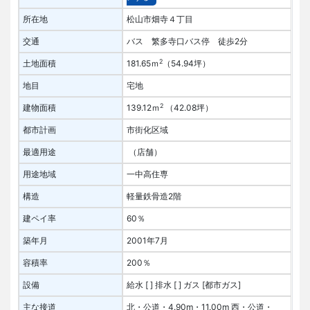
所在地
松山市畑寺４丁目
交通
バス 繁多寺口バス停 徒歩2分
2
土地面積
181.65ｍ
（54.94坪）
地目
宅地
2
建物面積
139.12ｍ
（42.08坪）
都市計画
市街化区域
最適用途
（店舗）
用途地域
一中高住専
構造
軽量鉄骨造2階
建ペイ率
60％
築年月
2001年7月
容積率
200％
設備
給水 [ ]
排水 [ ]
ガス [都市ガス]
主な接道
北・公道・4.90m・11.00m
西・公道・