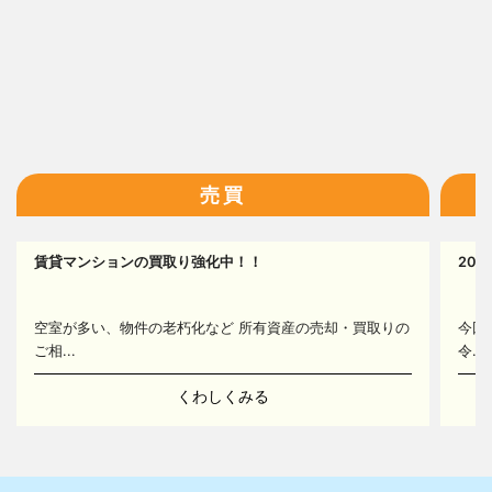
13
14
16
売買
賃貸マンションの買取り強化中！！
20
16
空室が多い、物件の老朽化など 所有資産の売却・買取りの
今回
ご相...
令...
くわしくみる