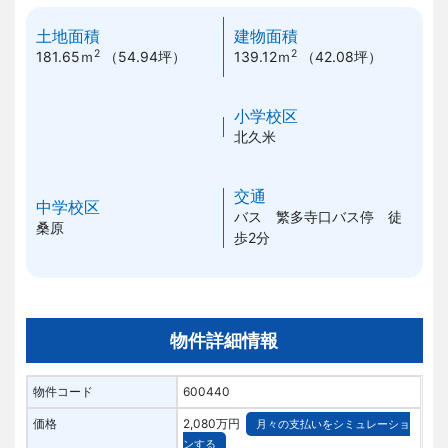
土地面積
建物面積
2
2
181.65ｍ
（54.94坪）
139.12ｍ
（42.08坪）
小学校区
北久米
交通
中学校区
バス 繁多寺口バス停 徒
桑原
歩2分
物件詳細情報
物件コード
600440
価格
2,080万円
月々の支払いをシミュレーショ
ンする