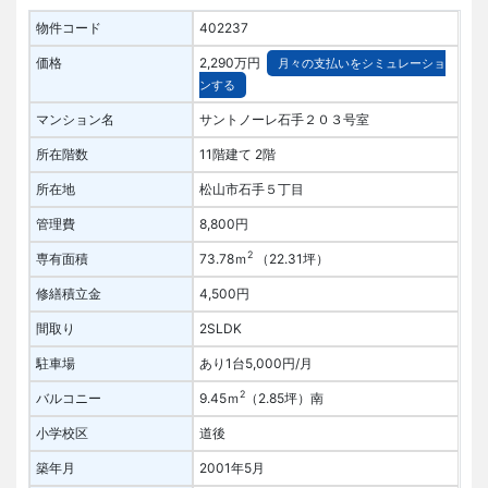
物件コード
402237
価格
2,290万円
月々の支払いをシミュレーショ
ンする
マンション名
サントノーレ石手２０３号室
所在階数
11階建て 2階
所在地
松山市石手５丁目
管理費
8,800円
2
専有面積
73.78ｍ
（22.31坪）
修繕積立金
4,500円
間取り
2SLDK
駐車場
あり1台5,000円/月
2
バルコニー
9.45ｍ
（2.85坪）
南
小学校区
道後
築年月
2001年5月