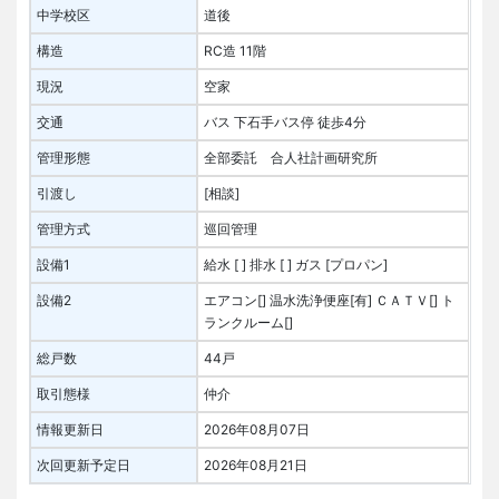
中学校区
道後
構造
RC造 11階
現況
空家
交通
バス 下石手バス停 徒歩4分
管理形態
全部委託 合人社計画研究所
引渡し
[相談]
管理方式
巡回管理
設備1
給水 [ ]
排水 [ ]
ガス [プロパン]
設備2
エアコン[]
温水洗浄便座[有]
ＣＡＴＶ[]
ト
ランクルーム[]
総戸数
44戸
取引態様
仲介
情報更新日
2026年08月07日
次回更新予定日
2026年08月21日