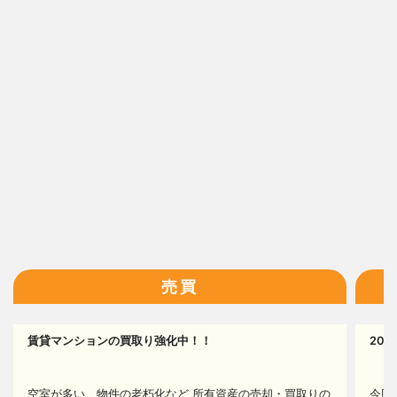
13
14
16
売買
賃貸マンションの買取り強化中！！
20
16
空室が多い、物件の老朽化など 所有資産の売却・買取りの
今回