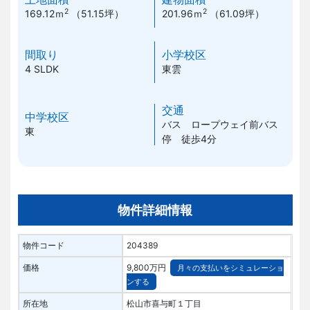
2
2
169.12ｍ
（51.15坪）
201.96ｍ
（61.09坪）
間取り
小学校区
4 SLDK
東雲
交通
中学校区
バス ロープウェイ前バス
東
停 徒歩4分
物件詳細情報
物件コード
204389
価格
9,800万円
月々の支払いをシミュレーショ
ンする
所在地
松山市喜与町１丁目