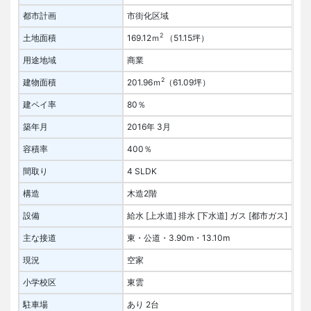
都市計画
市街化区域
2
土地面積
169.12ｍ
（51.15坪）
用途地域
商業
2
建物面積
201.96ｍ
（61.09坪）
建ペイ率
80％
築年月
2016年 3月
容積率
400％
間取り
4 SLDK
構造
木造2階
設備
給水 [上水道]
排水 [下水道]
ガス [都市ガス]
主な接道
東・公道・3.90m・13.10m
現況
空家
小学校区
東雲
駐車場
あり 2台