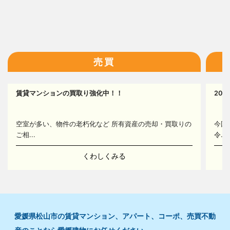
13
14
16
売買
賃貸マンションの買取り強化中！！
20
空室が多い、物件の老朽化など 所有資産の売却・買取りの
今回
ご相...
令...
くわしくみる
愛媛県松山市の賃貸マンション、アパート、コーポ、売買不動