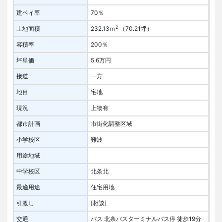
建ペイ率
70％
2
土地面積
232.13ｍ
（70.21坪）
容積率
200％
坪単価
5.6万円
接道
一方
地目
宅地
現況
上物有
都市計画
市街化調整区域
小学校区
難波
用途地域
中学校区
北条北
最適用途
住宅用地
引渡し
[相談]
交通
バス 北条バスターミナルバス停 徒歩19分