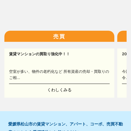
13
14
16
売買
賃貸マンションの買取り強化中！！
20
16
空室が多い、物件の老朽化など 所有資産の売却・買取りの
今回
ご相...
令...
くわしくみる
愛媛県松山市の賃貸マンション、アパート、コーポ、売買不動