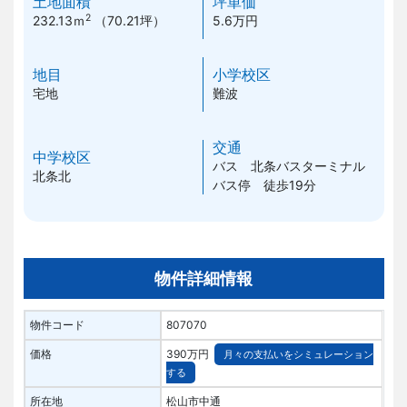
土地面積
坪単価
2
232.13ｍ
（70.21坪）
5.6万円
地目
小学校区
宅地
難波
交通
中学校区
バス 北条バスターミナル
北条北
バス停 徒歩19分
物件詳細情報
物件コード
807070
価格
390万円
月々の支払いをシミュレーション
する
所在地
松山市中通