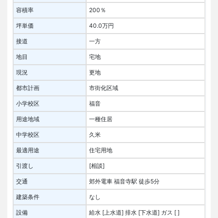
容積率
200％
坪単価
40.0万円
接道
一方
地目
宅地
現況
更地
都市計画
市街化区域
小学校区
福音
用途地域
一種住居
中学校区
久米
最適用途
住宅用地
引渡し
[相談]
交通
郊外電車 福音寺駅 徒歩5分
建築条件
なし
設備
給水 [上水道]
排水 [下水道]
ガス [ ]