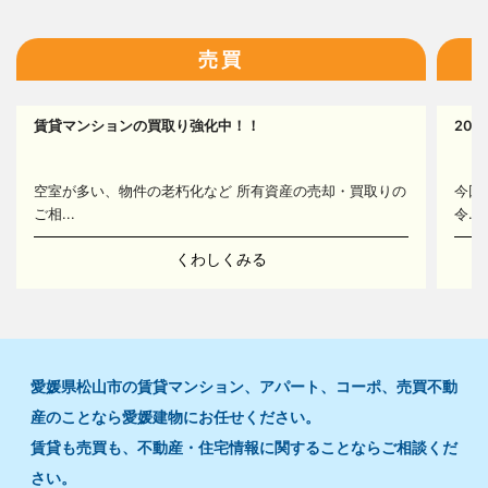
16
売買
賃貸マンションの買取り強化中！！
20
16
空室が多い、物件の老朽化など 所有資産の売却・買取りの
今回
ご相...
令...
くわしくみる
愛媛県松山市の賃貸マンション、アパート、コーポ、売買不動
産のことなら愛媛建物にお任せください。
賃貸も売買も、不動産・住宅情報に関することならご相談くだ
さい。