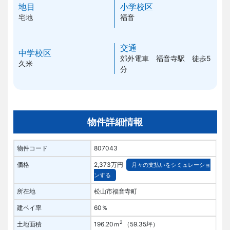
地目
小学校区
宅地
福音
交通
中学校区
郊外電車 福音寺駅 徒歩5
久米
分
物件詳細情報
物件コード
807043
価格
2,373万円
月々の支払いをシミュレーショ
ンする
所在地
松山市福音寺町
建ペイ率
60％
2
土地面積
196.20ｍ
（59.35坪）