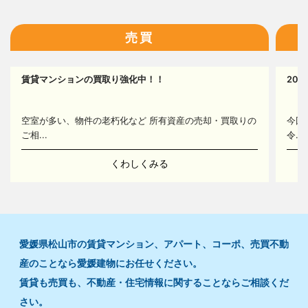
16
売買
賃貸マンションの買取り強化中！！
20
16
空室が多い、物件の老朽化など 所有資産の売却・買取りの
今回
ご相...
令...
くわしくみる
愛媛県松山市の賃貸マンション、アパート、コーポ、売買不動
産のことなら愛媛建物にお任せください。
賃貸も売買も、不動産・住宅情報に関することならご相談くだ
さい。