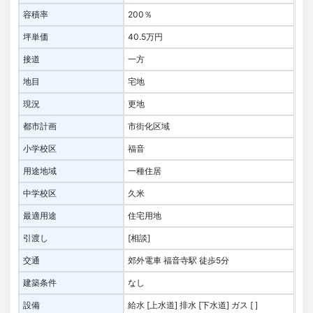
容積率
200％
坪単価
40.5万円
接道
一方
地目
宅地
現況
更地
都市計画
市街化区域
小学校区
福音
用途地域
一種住居
中学校区
久米
最適用途
住宅用地
引渡し
[相談]
交通
郊外電車 福音寺駅 徒歩5分
建築条件
なし
設備
給水 [上水道]
排水 [下水道]
ガス [ ]