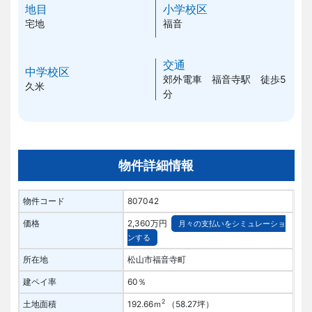
地目
小学校区
宅地
福音
交通
中学校区
郊外電車 福音寺駅 徒歩5
久米
分
物件詳細情報
物件コード
807042
価格
2,360万円
月々の支払いをシミュレーショ
ンする
所在地
松山市福音寺町
建ペイ率
60％
2
土地面積
192.66ｍ
（58.27坪）