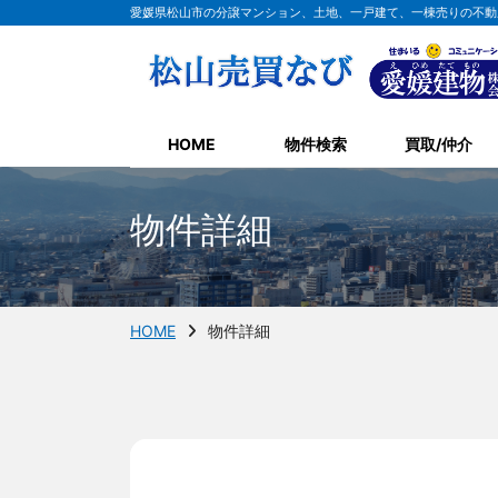
愛媛県松山市の分譲マンション、土地、一戸建て、一棟売りの不動
HOME
物件検索
買取/仲介
物件詳細
HOME
物件詳細