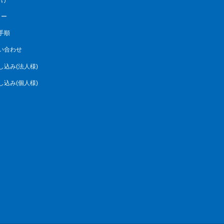
リー
手順
い合わせ
し込み(法人様)
し込み(個人様)