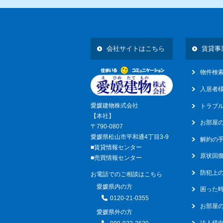
14
会社サイトはこちら
賃貸事
物件検
入居者
愛媛建物株式会社
トラブ
【本社】
お部屋
〒790-0807
愛媛県松山市平和通4丁目3-9
解約の
■賃貸情報センター
原状回
■売買情報センター
防犯上
お電話でのご相談はこちら
愛媛県内の方
困った
0120-21-0355
お部屋の
愛媛県外の方
法人様