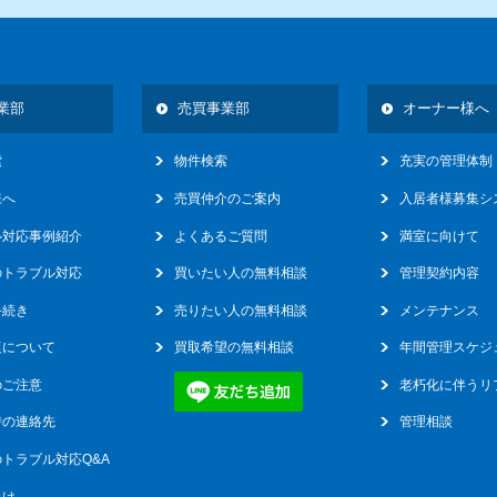
16
業部
売買事業部
オーナー様へ
索
物件検索
充実の管理体制
様へ
売買仲介のご案内
入居者様募集シ
ル対応事例紹介
よくあるご質問
満室に向けて
のトラブル対応
買いたい人の無料相談
管理契約内容
手続き
売りたい人の無料相談
メンテナンス
復について
買取希望の無料相談
年間管理スケジ
のご注意
老朽化に伴うリ
時の連絡先
管理相談
トラブル対応Q&A
向け