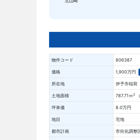
北山崎
物件コード
806387
価格
1,900万円
所在地
伊予市稲荷
2
土地面積
787.71ｍ
（
坪単価
8.0万円
地目
宅地
都市計画
市街化調整