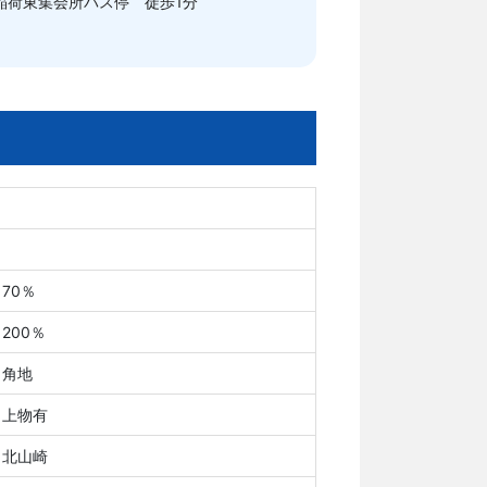
稲荷東集会所バス停 徒歩1分
70％
200％
角地
上物有
北山崎