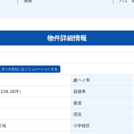
港南
バス 
物件詳細情報
月々の支払いをシミュレーションする
建ペイ率
238.28坪）
容積率
接道
現況
区域
小学校区