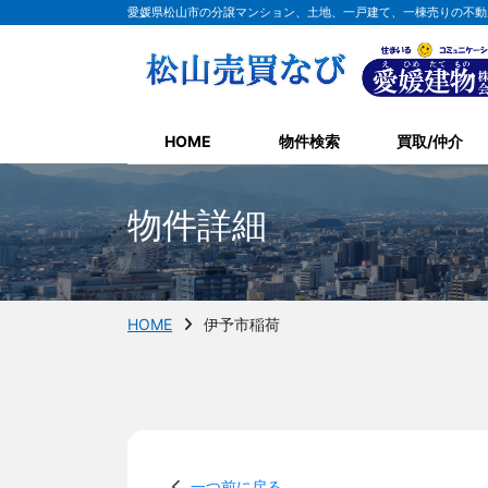
愛媛県松山市の分譲マンション、土地、一戸建て、一棟売りの不動
HOME
物件検索
買取/仲介
物件詳細
HOME
伊予市稲荷
一つ前に戻る