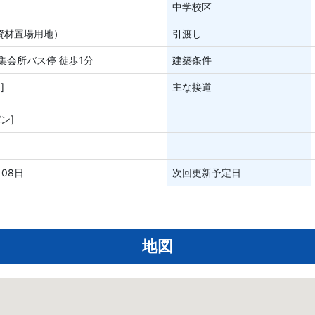
中学校区
資材置場用地）
引渡し
集会所バス停 徒歩1分
建築条件
]
主な接道
ン]
月08日
次回更新予定日
地図