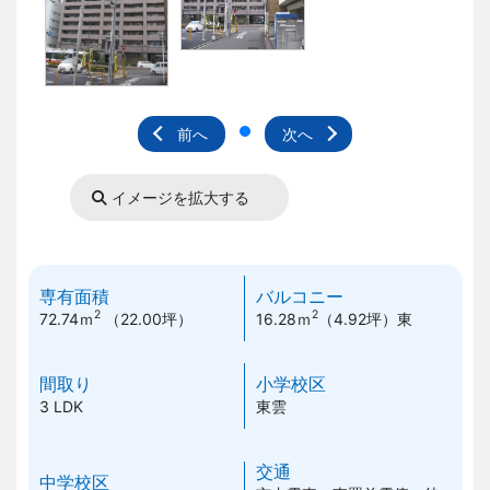
前へ
次へ
イメージを拡大する
専有面積
バルコニー
2
2
72.74ｍ
（22.00坪）
16.28ｍ
（4.92坪）
東
間取り
小学校区
3 LDK
東雲
交通
中学校区