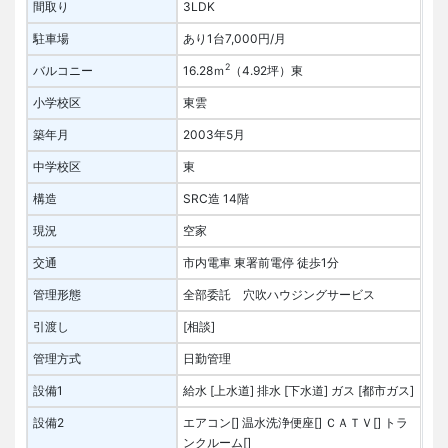
間取り
3LDK
駐車場
あり1台7,000円/月
2
バルコニー
16.28ｍ
（4.92坪）
東
小学校区
東雲
築年月
2003年5月
中学校区
東
構造
SRC造 14階
現況
空家
交通
市内電車 東署前電停 徒歩1分
管理形態
全部委託 穴吹ハウジングサービス
引渡し
[相談]
管理方式
日勤管理
設備1
給水 [上水道]
排水 [下水道]
ガス [都市ガス]
設備2
エアコン[]
温水洗浄便座[]
ＣＡＴＶ[]
トラ
ンクルーム[]