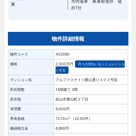
市内電車 東署前電停 徒
東
歩1分
物件詳細情報
物件コード
402080
価格
2,300万円
月々の支払いをシミュレーショ
ンする
マンション名
アルファステイツ勝山通り３０２号室
所在階数
14階建て 3階
所在地
松山市勝山町２丁目
管理費
8,400円
2
専有面積
72.74ｍ
（22.00坪）
修繕積立金
6,860円