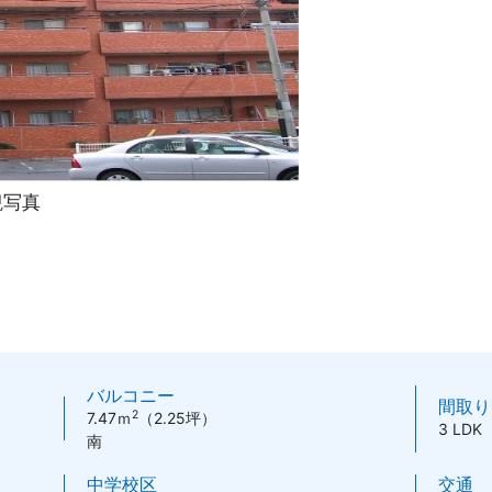
観写真
バルコニー
間取り
2
7.47ｍ
（2.25坪）
3 LDK
南
中学校区
交通