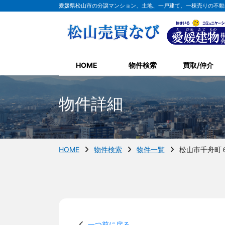
愛媛県松山市の分譲マンション、土地、一戸建て、一棟売りの不動
HOME
物件検索
買取/仲介
物件詳細
HOME
物件検索
物件一覧
松山市千舟町
一つ前に戻る