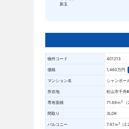
新玉
物件コード
401213
価格
1,460万円
マンション名
シャンボー
所在地
松山市千舟
2
専有面積
71.69ｍ
（2
間取り
3LDK
2
バルコニー
7.47ｍ
（2.