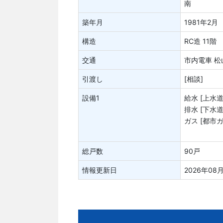
南
築年月
1981年2月
構造
RC造 11階
交通
市内電車 松
引渡し
[相談]
設備1
給水 [上水道
排水 [下水道
ガス [都市ガ
総戸数
90戸
情報更新日
2026年08