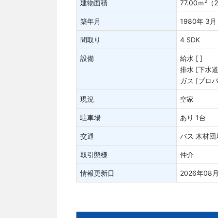
2
建物面積
77.00ｍ
（2
築年月
1980年 3月
間取り
4 SDK
設備
給水 [ ]
排水 [下水道
ガス [プロパ
現況
空家
駐車場
あり 1台
交通
バス 木材団
取引態様
仲介
情報更新日
2026年08