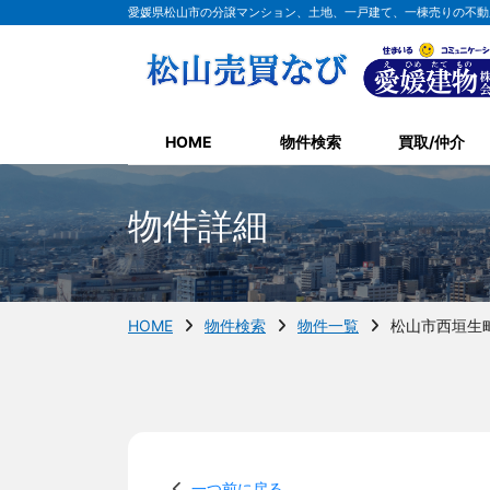
愛媛県松山市の分譲マンション、土地、一戸建て、一棟売りの不動
HOME
物件検索
買取/仲介
物件詳細
HOME
物件検索
物件一覧
松山市西垣生
一つ前に戻る