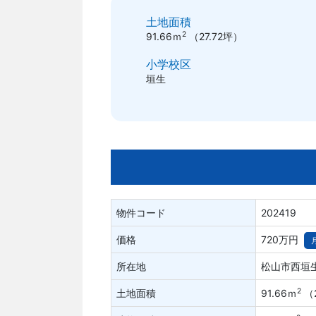
土地面積
2
91.66ｍ
（27.72坪）
小学校区
垣生
物件コード
202419
価格
720万円
所在地
松山市西垣
2
土地面積
91.66ｍ
（2