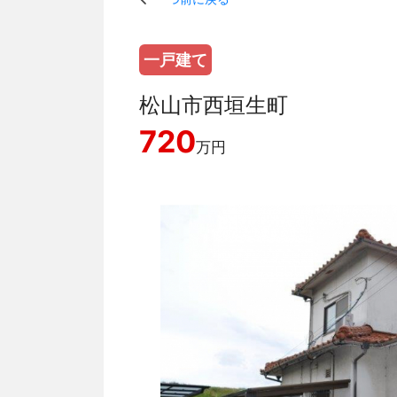
一戸建て
松山市西垣生町
720
万円