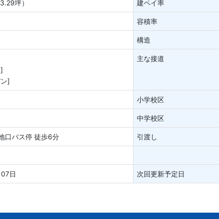
3.29坪）
建ペイ率
容積率
構造
主な接道
]
ン]
小学校区
中学校区
地口バス停 徒歩6分
引渡し
月07日
次回更新予定日