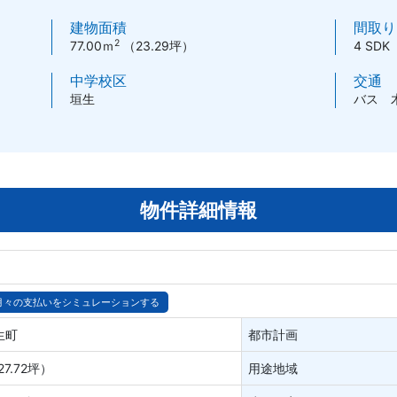
建物面積
間取り
2
77.00ｍ
（23.29坪）
4 SDK
中学校区
交通
垣生
バス 
物件詳細情報
月々の支払いをシミュレーションする
生町
都市計画
7.72坪）
用途地域