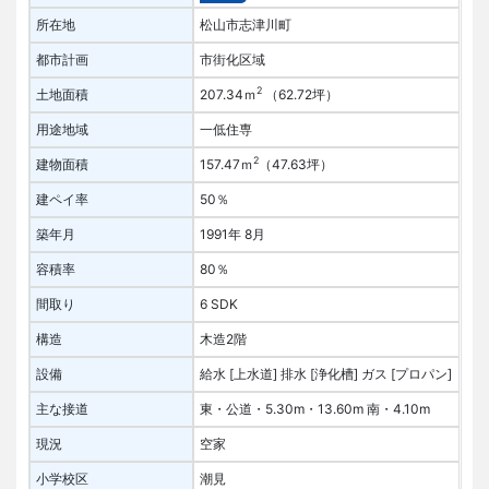
所在地
松山市志津川町
都市計画
市街化区域
2
土地面積
207.34ｍ
（62.72坪）
用途地域
一低住専
2
建物面積
157.47ｍ
（47.63坪）
建ペイ率
50％
築年月
1991年 8月
容積率
80％
間取り
6 SDK
構造
木造2階
設備
給水 [上水道]
排水 [浄化槽]
ガス [プロパン]
主な接道
東・公道・5.30m・13.60m
南・4.10m
現況
空家
小学校区
潮見