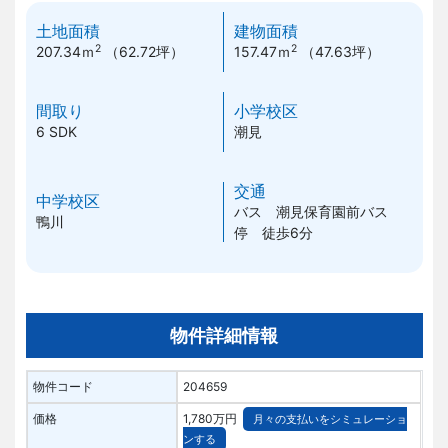
土地面積
建物面積
2
2
207.34ｍ
（62.72坪）
157.47ｍ
（47.63坪）
間取り
小学校区
6 SDK
潮見
交通
中学校区
バス 潮見保育園前バス
鴨川
停 徒歩6分
物件詳細情報
物件コード
204659
価格
1,780万円
月々の支払いをシミュレーショ
ンする