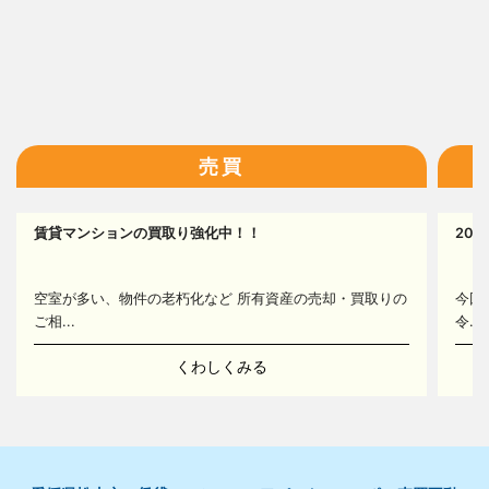
13
14
16
売買
賃貸マンションの買取り強化中！！
20
16
空室が多い、物件の老朽化など 所有資産の売却・買取りの
今回
ご相...
令...
くわしくみる