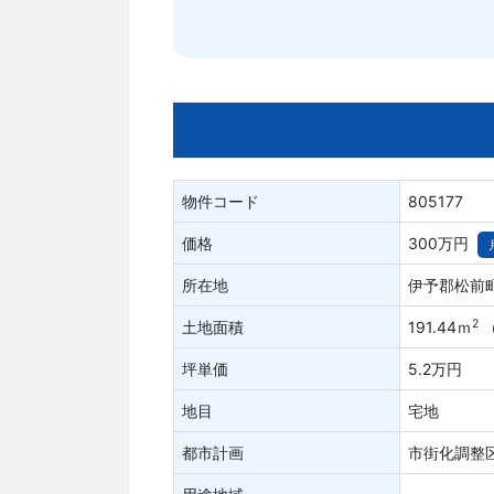
物件コード
805177
価格
300万円
所在地
伊予郡松前
2
土地面積
191.44ｍ
（
坪単価
5.2万円
地目
宅地
都市計画
市街化調整