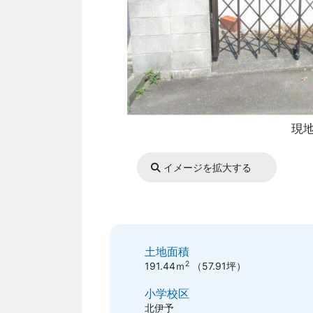
現
イメージを拡大する
土地面積
2
191.44ｍ
（57.91坪）
小学校区
北伊予