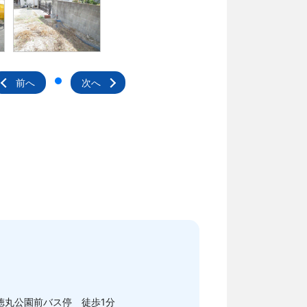
前へ
次へ
徳丸公園前バス停 徒歩1分