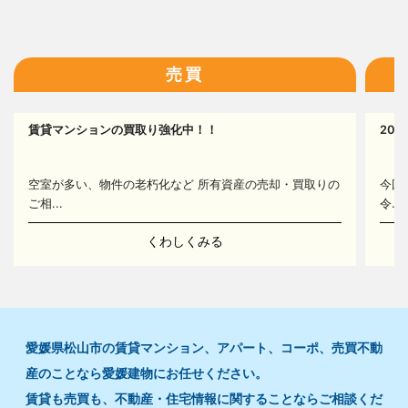
16
売買
17
賃貸マンションの買取り強化中！！
20
14
空室が多い、物件の老朽化など 所有資産の売却・買取りの
今回
ご相...
令...
くわしくみる
愛媛県松山市の賃貸マンション、アパート、コーポ、売買不動
産のことなら愛媛建物にお任せください。
賃貸も売買も、不動産・住宅情報に関することならご相談くだ