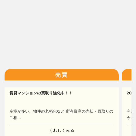
16
売買
17
賃貸マンションの買取り強化中！！
20
14
空室が多い、物件の老朽化など 所有資産の売却・買取りの
今回
ご相...
令...
くわしくみる