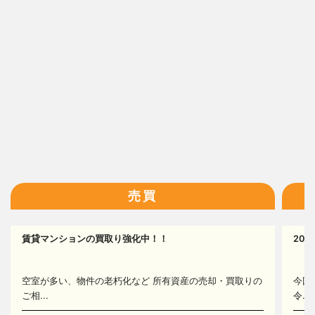
16
売買
17
賃貸マンションの買取り強化中！！
20
14
空室が多い、物件の老朽化など 所有資産の売却・買取りの
今回
ご相...
令...