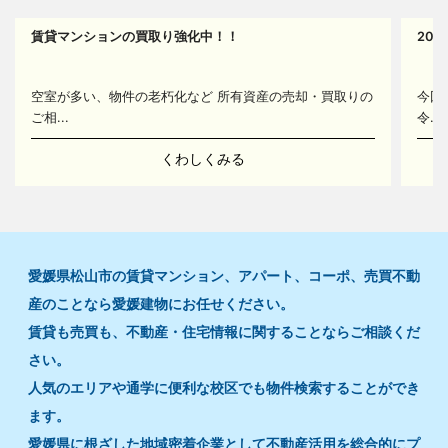
賃貸マンションの買取り強化中！！
20
14
空室が多い、物件の老朽化など 所有資産の売却・買取りの
今回
ご相...
令...
くわしくみる
愛媛県松山市の賃貸マンション、アパート、コーポ、売買不動
産のことなら愛媛建物にお任せください。
賃貸も売買も、不動産・住宅情報に関することならご相談くだ
さい。
人気のエリアや通学に便利な校区でも物件検索することができ
ます。
愛媛県に根ざした地域密着企業として不動産活用を総合的にプ