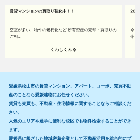
賃貸マンションの買取り強化中！！
20
14
空室が多い、物件の老朽化など 所有資産の売却・買取りの
今回
ご相...
令...
くわしくみる
愛媛県松山市の賃貸マンション、アパート、コーポ、売買不動
産のことなら愛媛建物にお任せください。
賃貸も売買も、不動産・住宅情報に関することならご相談くだ
さい。
人気のエリアや通学に便利な校区でも物件検索することができ
ます。
愛媛県に根ざした地域密着企業として不動産活用を総合的にプ