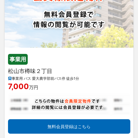
事業用
松山市樽味２丁目
事業用 バス 愛大農学部前バス停 徒歩1分
7,000
万円
無料会員登録はこちら