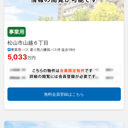
事業用
松山市山越６丁目
事業用 バス 還り熊八幡前バス停 徒歩18分
5,033
万円
無料会員登録はこちら