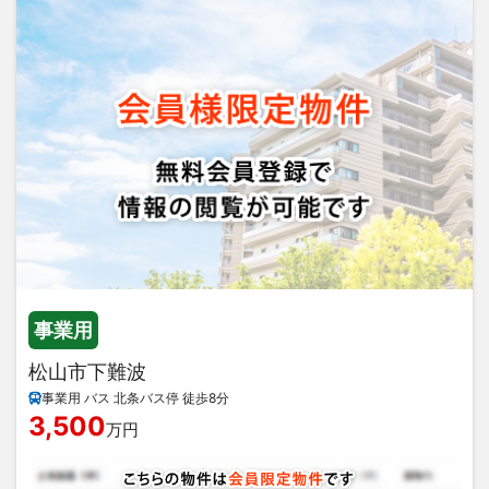
事業用
松山市下難波
事業用 バス 北条バス停 徒歩8分
3,500
万円