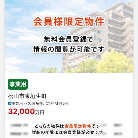
事業用
松山市東垣生町
事業用 バス 東垣生バス停 徒歩5分
32,000
万円