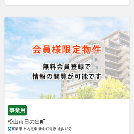
事業用
松山市日の出町
事業用 市内電車 勝山町電停 徒歩12分