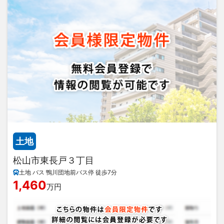
土地
松山市東長戸３丁目
土地 バス 鴨川団地前バス停 徒歩7分
1,460
万円