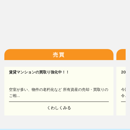
16
売買
17
賃貸マンションの買取り強化中！！
20
14
空室が多い、物件の老朽化など 所有資産の売却・買取りの
今回
ご相...
令...
くわしくみる