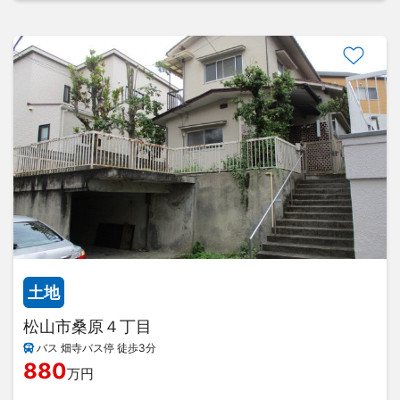
土地
松山市桑原４丁目
バス 畑寺バス停 徒歩3分
880
万円