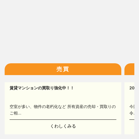
16
売買
17
賃貸マンションの買取り強化中！！
20
14
空室が多い、物件の老朽化など 所有資産の売却・買取りの
今回
ご相...
令...
くわしくみる