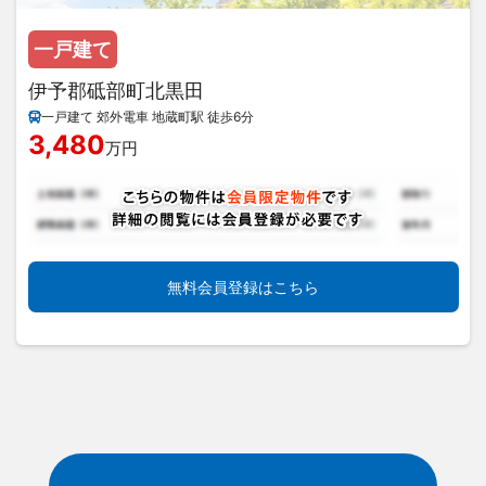
一戸建て
伊予郡砥部町北黒田
一戸建て 郊外電車 地蔵町駅 徒歩6分
3,480
万円
無料会員登録はこちら