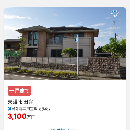
一戸建て
東温市田窪
郊外電車 田窪駅 徒歩6分
3,100
万円