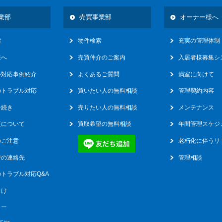
業部
売買事業部
オーナー様へ
索
物件検索
充実の管理体制
様へ
売買仲介のご案内
入居者様募集シ
ル対応事例紹介
よくあるご質問
満室に向けて
のトラブル対応
買いたい人の無料相談
管理契約内容
手続き
売りたい人の無料相談
メンテナンス
復について
買取希望の無料相談
年間管理スケジ
のご注意
老朽化に伴うリ
時の連絡先
管理相談
トラブル対応Q&A
向け
リー