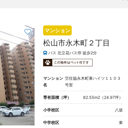
マンション
松山市永木町２丁目
バス 北立花バス停 徒歩2分
マンション
労住協永木町東ハイツ１１０３
名
号室
専有面積（坪）
82.55m2（24.97坪）
小学校区
八坂
中学校区
東