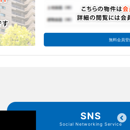
無料会員登
SNS
Social Networking Service