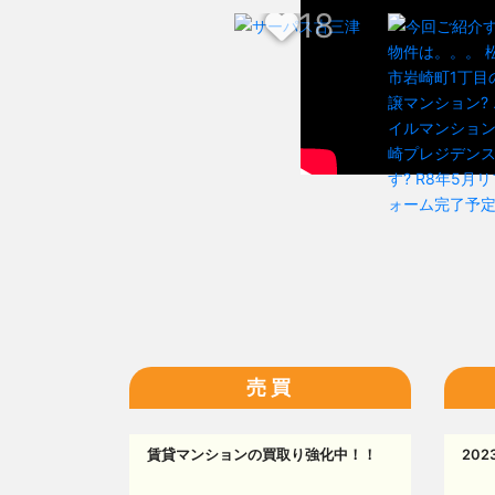
17
18
売買
賃貸マンションの買取り強化中！！
20