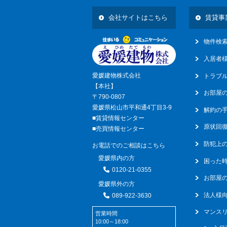
14
会社サイトはこちら
賃貸事
物件検
入居者
愛媛建物株式会社
トラブ
【本社】
お部屋
〒790-0807
愛媛県松山市平和通4丁目3-9
解約の
■賃貸情報センター
原状回
■売買情報センター
防犯上
お電話でのご相談はこちら
愛媛県内の方
困った
0120-21-0355
お部屋の
愛媛県外の方
法人様
089-922-3630
マンス
営業時間
10:00～18:00