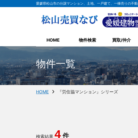
愛媛県松山市の分譲マンション、土地、一戸建て、一棟売りの不動
HOME
物件検索
買取/仲介
物件一覧
HOME
『労住協マンション』シリーズ
4
件
検索結果