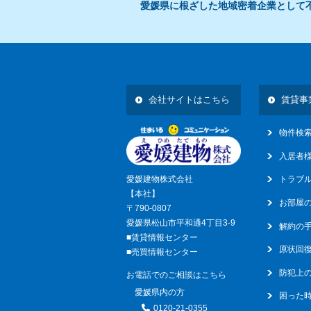
愛媛県に根ざした地域密着企業として
17
14
会社サイトはこちら
賃貸事
物件検
入居者
愛媛建物株式会社
トラブ
【本社】
お部屋
〒790-0807
愛媛県松山市平和通4丁目3-9
解約の
■賃貸情報センター
原状回
■売買情報センター
防犯上
お電話でのご相談はこちら
愛媛県内の方
困った
0120-21-0355