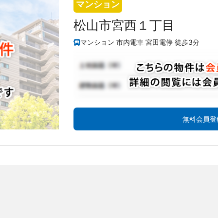
マンション
松山市宮西１丁目
マンション 市内電車 宮田電停 徒歩3分
無料会員登