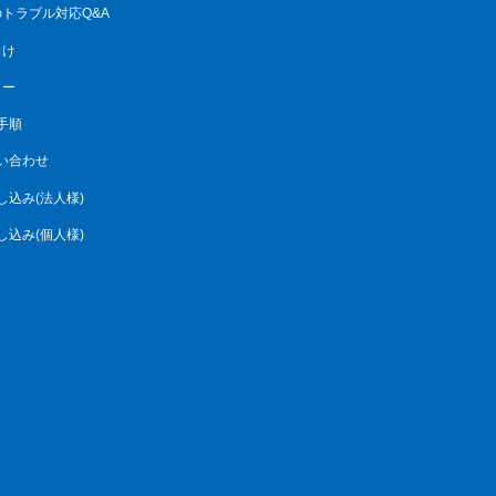
トラブル対応Q&A
向け
リー
手順
い合わせ
し込み(法人様)
し込み(個人様)