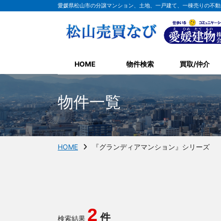
愛媛県松山市の分譲マンション、土地、一戸建て、一棟売りの不動
HOME
物件検索
買取/仲介
物件一覧
HOME
『グランディアマンション』シリーズ
2
件
検索結果