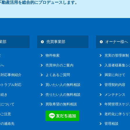
不動産活用を総合的にプロデュースします。
16
業部
売買事業部
オーナー様へ
索
物件検索
充実の管理体制
様へ
売買仲介のご案内
入居者様募集シ
ル対応事例紹介
よくあるご質問
満室に向けて
のトラブル対応
買いたい人の無料相談
管理契約内容
手続き
売りたい人の無料相談
メンテナンス
復について
買取希望の無料相談
年間管理スケジ
のご注意
老朽化に伴うリ
時の連絡先
管理相談