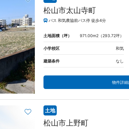
松山市太山寺町
バス 和気農協前バス停 徒歩4分
土地面積（坪）
971.00m2（293.72坪）
小学校区
和気
建築条件
なし
物件詳細
土地
松山市上野町