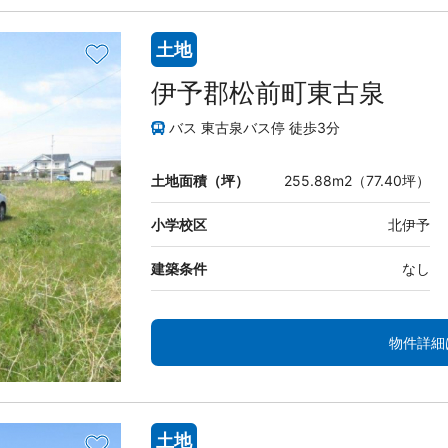
土地
伊予郡松前町東古泉
バス 東古泉バス停 徒歩3分
土地面積（坪）
255.88m2（77.40坪）
小学校区
北伊予
建築条件
なし
物件詳細
土地