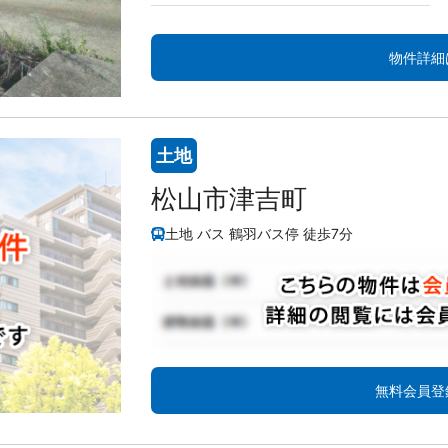
物件詳細
土地
松山市津吉町
土地 バス 鶴羽バス停 徒歩7分
無料会員登