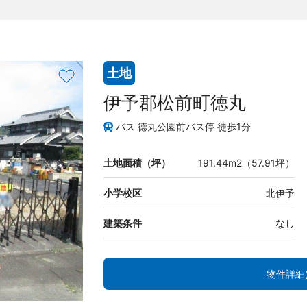
土地
伊予郡松前町徳丸
バス 徳丸公園前バス停 徒歩1分
土地面積（坪）
191.44m2（57.91坪）
小学校区
北伊予
建築条件
なし
物件詳細