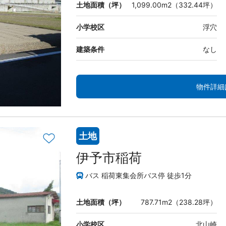
土地面積（坪）
1,099.00m2（332.44坪）
小学校区
浮穴
建築条件
なし
物件詳細
土地
伊予市稲荷
バス 稲荷東集会所バス停 徒歩1分
土地面積（坪）
787.71m2（238.28坪）
小学校区
北山崎