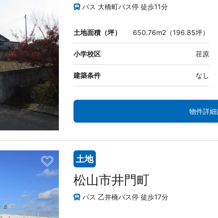
バス 大橋町バス停 徒歩11分
土地面積（坪）
650.76m2（196.85坪）
小学校区
荏原
建築条件
なし
物件詳細
土地
松山市井門町
バス 乙井橋バス停 徒歩17分