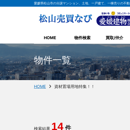
愛媛県松山市の分譲マンション、土地、一戸建て、一棟売りの不動
HOME
物件検索
買取/仲介
物件一覧
HOME
資材置場用地特集！！
14
件
検索結果