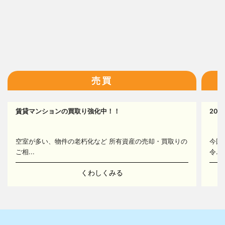
16
売買
17
賃貸マンションの買取り強化中！！
20
14
空室が多い、物件の老朽化など 所有資産の売却・買取りの
今回
ご相...
令...
くわしくみる