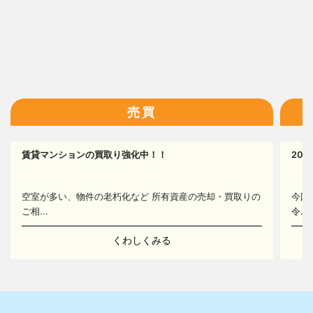
16
売買
17
賃貸マンションの買取り強化中！！
20
14
空室が多い、物件の老朽化など 所有資産の売却・買取りの
今回
ご相...
令...
くわしくみる